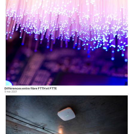
Quelles sont les aides numériques
en fonction des régions ?
25 janvier 2021
Il est nécessaire de savoir à quelles aides avons nous le droit pour la mise en place d’un
Internet radio en attendant la fibre. La fibre arrive dans nos communes et villes mais tout
le monde n’en bénéficient pas, surtout en zone rurale et zones blanches. Avec le
Lire la suite…
déploiement du télétravail, il devient urgent d’avoir […]...
Différences entre fibre FTTH et FTTE
5 mai 2021