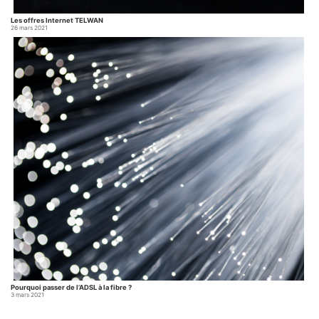
Les offres Internet TELWAN
26 mars 2021
Nos solutions TELWAN pour les
professionnels
25 novembre 2020
L’entreprise propose plusieurs solutions adaptées pour les professionnels. Ici nous vous
détaillons l’ensemble de ce que nous proposons pour vous. Chaque jour la technologie
évolue et s’améliore, c’est dans cet esprit que nous voulons répondre à vos besoins en
Lire la suite…
s’adaptant et en évoluant chaque jour. Les solutions en Internet Fibre pour les
professionnels Depuis 2007 […]...
Pourquoi passer de l’ADSL à la fibre ?
3 mars 2021