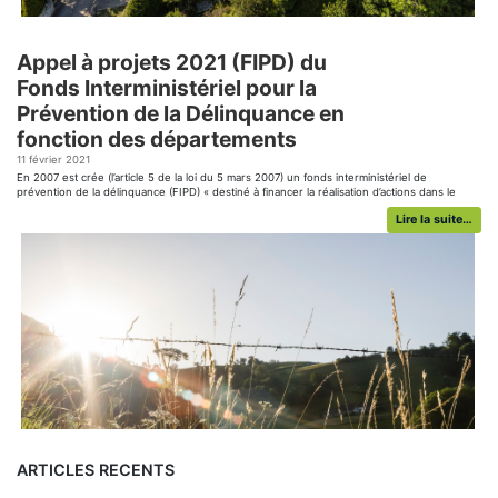
Appel à projets 2021 (FIPD) du
Fonds Interministériel pour la
Prévention de la Délinquance en
fonction des départements
11 février 2021
En 2007 est crée (l’article 5 de la loi du 5 mars 2007) un fonds interministériel de
prévention de la délinquance (FIPD) « destiné à financer la réalisation d’actions dans le
cadre des plans de prévention de la délinquance et dans le cadre de la contractualisation
Lire la suite…
mise en œuvre entre l’état et les collectivités territoriales en […]...
ARTICLES RECENTS