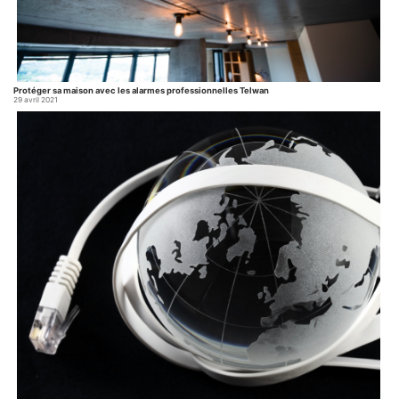
Protéger sa maison avec les alarmes professionnelles Telwan
29 avril 2021
Quelles sont les aides du numérique
pour le département de l’Orne ?
6 janvier 2021
La boucle locale radio c’est quoi ? En réalité c’est une technologie qui ressemble à
plusieurs autres technologies comme le THD radio, WIMAX, WI-FI… L’ensemble de ces
technologies permettent d’offrir un accès Internet par un réseau d’antennes déployé par
Lire la suite…
l’opérateur en question. TELWAN a plusieurs antennes déployées en France et notamment
dans le sud de l’Orne […]...