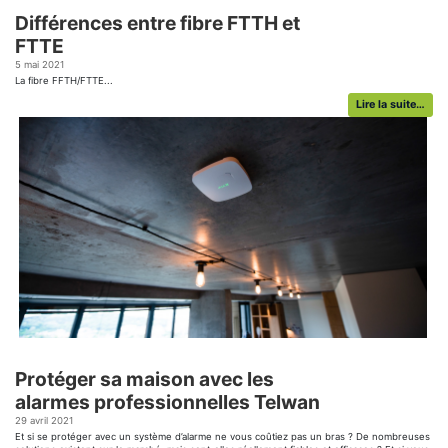
?
Différences entre fibre FTTH et
4 f
Be
FTTE
gnes
ham
re
tél
5 mai 2021
e…
mob
La fibre FFTH/FTTE...
dif
Q
Lire la suite…
e
25 
n
Il 
ut
Int
le 
e…
dép
Q
p
6 j
La 
plu
ar
tec
e…
ent
l’o
dan
N
p
Protéger sa maison avec les
25
us
L’e
alarmes professionnelles Telwan
dét
évo
29 avril 2021
e…
s’a
Et si se protéger avec un système d’alarme ne vous coûtiez pas un bras ? De nombreuses
pro