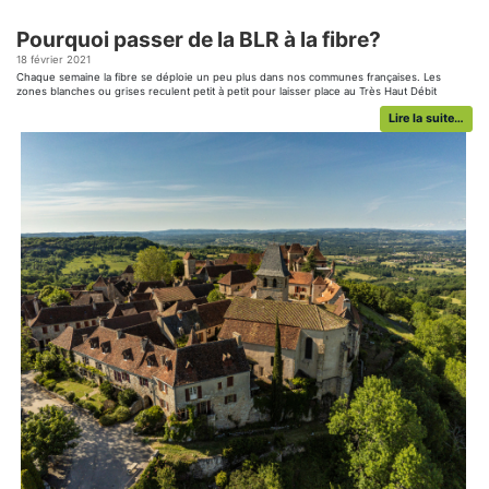
Pourquoi passer de la BLR à la fibre?
18 février 2021
Chaque semaine la fibre se déploie un peu plus dans nos communes françaises. Les
zones blanches ou grises reculent petit à petit pour laisser place au Très Haut Débit
accessible à tous. TELWAN fourni une solution Internet radio qui permet d’apporter du
Lire la suite…
Haut Débit chez vous. TELWAN est une filiale du Groupe R’LAN. Nous accompagnons les
particuliers, […]...